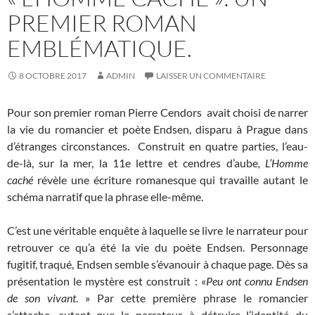
PREMIER ROMAN
EMBLÉMATIQUE.
8 OCTOBRE 2017
ADMIN
LAISSER UN COMMENTAIRE
Pour son premier roman Pierre Cendors avait choisi de narrer
la vie du romancier et poète
Endsen, disparu à Prague dans
d’étranges circonstances. Construit en quatre parties, l’eau-
de-là, sur la mer, la 11e lettre et cendres d’aube
, L’Homme
caché
révèle une écriture romanesque qui travaille autant le
schéma narratif que la phrase elle-même.
C’est une véritable enquête à laquelle se livre le narrateur pour
retrouver ce qu’a été la vie du poète Endsen.
Personnage
fugitif, traqué, Endsen semble s’évanouir à chaque page. Dès sa
présentation le mystère est construit : «
Peu ont connu Endsen
de
son vivant
. » Par cette première phrase le romancier
s’attache, autant que le narrateur, à détruire l’identité du