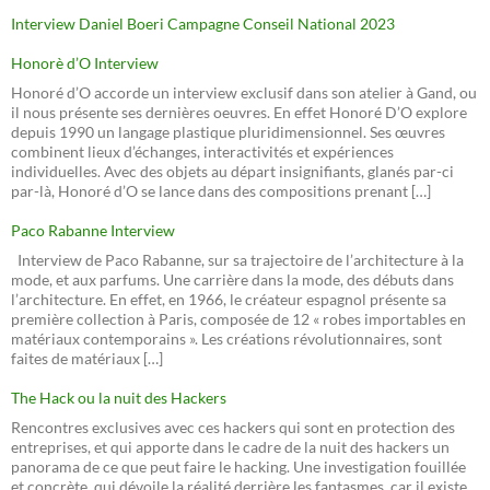
Interview Daniel Boeri Campagne Conseil National 2023
Honorè d’O Interview
Honoré d’O accorde un interview exclusif dans son atelier à Gand, ou
il nous présente ses dernières oeuvres. En effet Honoré D’O explore
depuis 1990 un langage plastique pluridimensionnel. Ses œuvres
combinent lieux d’échanges, interactivités et expériences
individuelles. Avec des objets au départ insignifiants, glanés par-ci
par-là, Honoré d’O se lance dans des compositions prenant […]
Paco Rabanne Interview
Interview de Paco Rabanne, sur sa trajectoire de l’architecture à la
mode, et aux parfums. Une carrière dans la mode, des débuts dans
l’architecture. En effet, en 1966, le créateur espagnol présente sa
première collection à Paris, composée de 12 « robes importables en
matériaux contemporains ». Les créations révolutionnaires, sont
faites de matériaux […]
The Hack ou la nuit des Hackers
Rencontres exclusives avec ces hackers qui sont en protection des
entreprises, et qui apporte dans le cadre de la nuit des hackers un
panorama de ce que peut faire le hacking. Une investigation fouillée
et concrète, qui dévoile la réalité derrière les fantasmes, car il existe