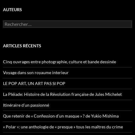
AUTEURS
R
e
c
h
e
ARTICLES RÉCENTS
r
c
h
Cinq ouvrages entre photographie, culture et bande dessinée
e
r
Voyage dans son royaume interieur
:
LE POP ART, UN ART PAS SI POP
La Pléiade: Histoire de la Révolution française de Jules Michelet
Itinéraire d’un passionné
Que retenir de « Confession d’un masque » ? de Yukio Mishima
« Polar »: une anthologie de « presque » tous les maîtres du crime