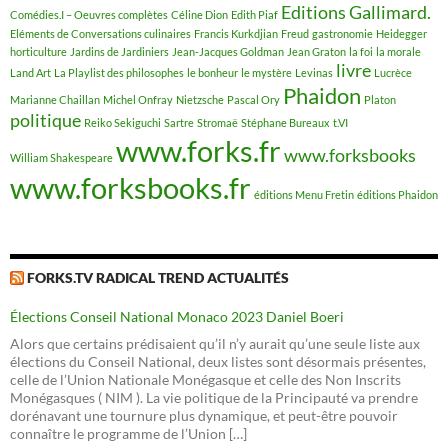
Editions Gallimard.
Comédies.I – Oeuvres complètes
Céline Dion
Edith Piaf
Eléments de Conversations culinaires
Francis Kurkdjian
Freud
gastronomie
Heidegger
horticulture
Jardins de Jardiniers
Jean-Jacques Goldman
Jean Graton
la foi
la morale
livre
Land Art
La Playlist des philosophes
le bonheur
le mystère
Levinas
Lucrèce
Phaidon
Marianne Chaillan
Michel Onfray
Nietzsche
Pascal Ory
Platon
politique
Reiko Sekiguchi
Sartre
Stromaë
Stéphane Bureaux
t.VI
www.forks.fr
www.forksbooks
William Shakespeare
www.forksbooks.fr
éditions Menu Fretin
éditions Phaidon
FORKS.TV RADICAL TREND ACTUALITÉS
Élections Conseil National Monaco 2023 Daniel Boeri
Alors que certains prédisaient qu’il n’y aurait qu’une seule liste aux
élections du Conseil National, deux listes sont désormais présentes,
celle de l’Union Nationale Monégasque et celle des Non Inscrits
Monégasques ( NIM ). La vie politique de la Principauté va prendre
dorénavant une tournure plus dynamique, et peut-être pouvoir
connaître le programme de l’Union […]