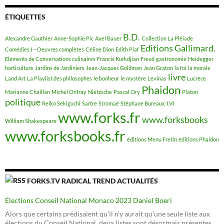
ÉTIQUETTES
B.D.
Alexandre Gauthier
Anne-Sophie Pic
Axel Bauer
Collection La Pléiade
Editions Gallimard.
Comédies.I – Oeuvres complètes
Céline Dion
Edith Piaf
Eléments de Conversations culinaires
Francis Kurkdjian
Freud
gastronomie
Heidegger
horticulture
Jardins de Jardiniers
Jean-Jacques Goldman
Jean Graton
la foi
la morale
livre
Land Art
La Playlist des philosophes
le bonheur
le mystère
Levinas
Lucrèce
Phaidon
Marianne Chaillan
Michel Onfray
Nietzsche
Pascal Ory
Platon
politique
Reiko Sekiguchi
Sartre
Stromaë
Stéphane Bureaux
t.VI
www.forks.fr
www.forksbooks
William Shakespeare
www.forksbooks.fr
éditions Menu Fretin
éditions Phaidon
FORKS.TV RADICAL TREND ACTUALITÉS
Élections Conseil National Monaco 2023 Daniel Boeri
Alors que certains prédisaient qu’il n’y aurait qu’une seule liste aux
élections du Conseil National, deux listes sont désormais présentes,