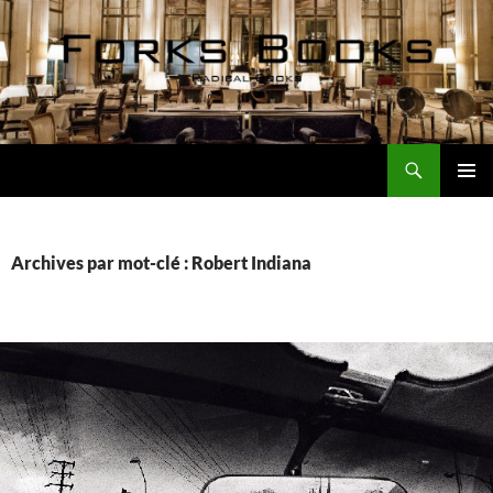
Aller
au
contenu
Recherche
Forks Books Actualités
MENU
PRINCI
Archives par mot-clé : Robert Indiana