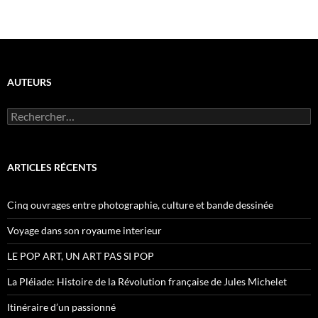
AUTEURS
R
e
c
h
e
ARTICLES RÉCENTS
r
c
h
Cinq ouvrages entre photographie, culture et bande dessinée
e
r
Voyage dans son royaume interieur
:
LE POP ART, UN ART PAS SI POP
La Pléiade: Histoire de la Révolution française de Jules Michelet
Itinéraire d’un passionné