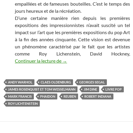
empaillées et de fameuses bouteilles. C’est le temps des
jours heureux et de la récréation.
D’une certaine manière rien depuis les premières
expositions des impressionnistes n’avait suscité un tel
impact sur l’art que les premières expositions du pop Art
à la fin des années cinquante. Cette vision est devenue
un phénomène caractérisé par le fait que les artistes
comme Roy Lichenstein, David Hockney,
Continuer la lecture de
LE POP ART, UN ART PAS SI POP
→
ANDY WARHOL
CLAES OLDENBURG
GEORGES SEGAL
JAMES ROSENQUIST ET TOM WESSELMANN
JIM DINE
LIVRE POP
MARK FRANCIS
PHAIDON
REUBEN
ROBERT INDIANA
ROY LICHTENSTEIN