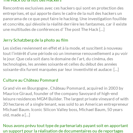
Rencontres exclusives avec ces hackers qui sont en protection des
entreprises, et qui apporte dans le cadre de la nuit des hackers un
panorama de ce que peut faire le hacking. Une investigation fouillée
et concrète, qui dévoile la réalité derrière les fantasmes, car il existe
une multitudes de conférences d’ The post The Hack […]
Jerry Schatzberg de la photo au film
Les sixties reviennent en effet et à la mode, et suscitent à nouveau
tout l’intérêt d’une période où un immense renouvellement a pu voir
le jour. Que cela soit dans le domaine de l’art, du cinéma, des
technologies, les années soixante et celles du début des années
soixante-dix furent marquées par leur inventivité et audace: […]
Culture au Château Pommard
Grand vin en Bourgogne , Château Pommard, acquired in 2003 by
Maurice Giraud, founder of the company Savoyard of high-end
leisure residences MGM Builder. The largest private vineyard of with
20 hectares of a single tenant, was sold to an American entrepreneur
Michael Baum. Iconic Silicon Valley boss, Michael Baum, 50 years
old, made a […]
Nous avons prévu tout type de partenariats payant soit en apportant
un support pour la réalisation de documentaires ou de reportages